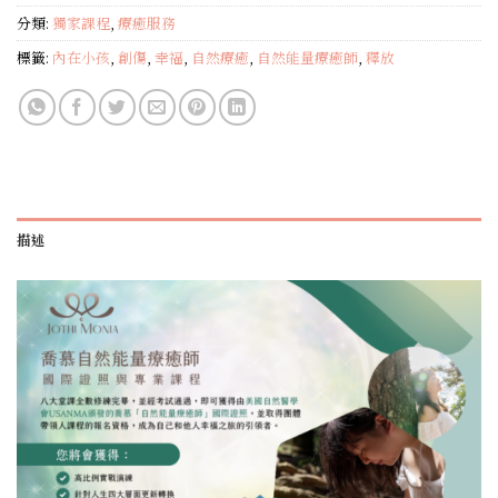
分類:
獨家課程
,
療癒服務
標籤:
內在小孩
,
創傷
,
幸福
,
自然療癒
,
自然能量療癒師
,
釋放
描述