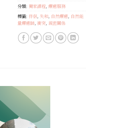
分類:
獨家課程
,
療癒服務
標籤:
伴侶
,
失和
,
自然療癒
,
自然能
量療癒師
,
衝突
,
親密關係