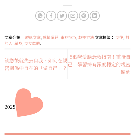
享
文章分類：
療癒文章
,
感情議題
,
幸運技巧
,
轉運方法
文章標籤：
交往
,
對
的人
,
單身
,
交友軟體
.
5個戀愛腦急救指南！重拾自
談戀後就失去自我，如何在親
己，學習擁有深度穩定的親密
密關係中自在的「做自己」？
關係
2025