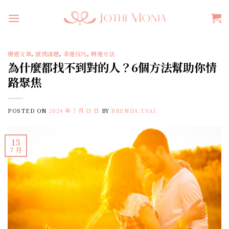
Skip
to
content
療癒文章
,
感情議題
,
幸運技巧
,
轉運方法
為什麼都找不到對的人？6個方法幫助你情
路聚焦
POSTED ON
2024 年 7 月 15 日
BY
BRENDA.TSAI
15
7 月